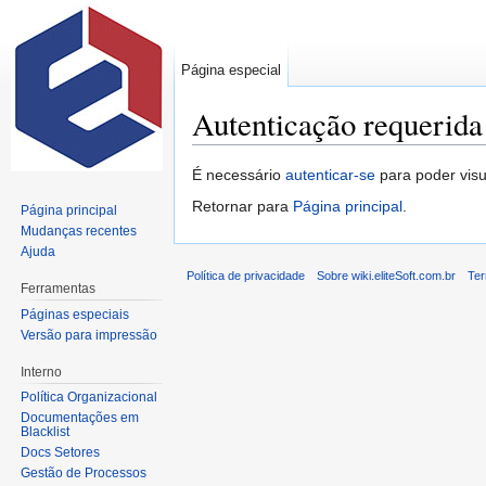
Página especial
Autenticação requerida
Ir para:
navegação
,
pesquisa
É necessário
autenticar-se
para poder visu
Retornar para
Página principal
.
Página principal
Mudanças recentes
Ajuda
Política de privacidade
Sobre wiki.eliteSoft.com.br
Ter
Ferramentas
Páginas especiais
Versão para impressão
Interno
Política Organizacional
Documentações em
Blacklist
Docs Setores
Gestão de Processos