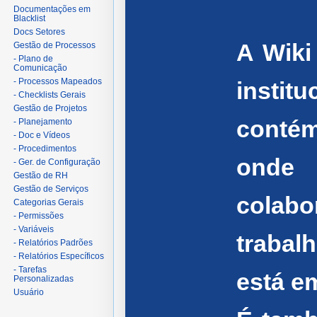
Documentações em
Blacklist
Docs Setores
A Wiki
Gestão de Processos
- Plano de
Comunicação
- Processos Mapeados
instit
- Checklists Gerais
Gestão de Projetos
contém
- Planejamento
- Doc e Vídeos
- Procedimentos
ond
- Ger. de Configuração
Gestão de RH
Gestão de Serviços
colabo
Categorias Gerais
- Permissões
- Variáveis
trabal
- Relatórios Padrões
- Relatórios Específicos
- Tarefas
está e
Personalizadas
Usuário