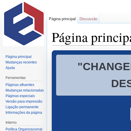
Página principal
Discussão
Página princip
Ir para:
navegação
,
pesquisa
Página principal
Mudanças recentes
"CHANGEL
Ajuda
Ferramentas
DE
Páginas afluentes
Mudanças relacionadas
Páginas especiais
Versão para impressão
Ligação permanente
Informações da página
Interno
Política Organizacional