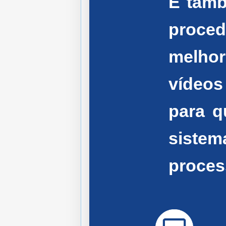
É tamb
proced
melhor
vídeo
para q
siste
proces