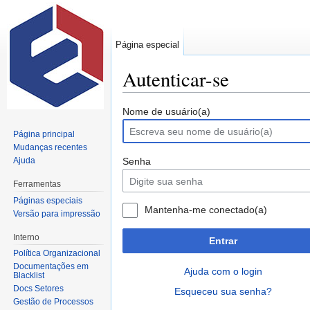
Página especial
Autenticar-se
Ir para:
navegação
,
pesquisa
Nome de usuário(a)
Página principal
Mudanças recentes
Ajuda
Senha
Ferramentas
Páginas especiais
Mantenha-me conectado(a)
Versão para impressão
Interno
Entrar
Política Organizacional
Documentações em
Ajuda com o login
Blacklist
Docs Setores
Esqueceu sua senha?
Gestão de Processos