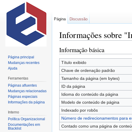
Página
Discussão
Informações sobre "I
Ir para:
navegação
,
pesquisa
Informação básica
Página principal
Título exibido
Mudanças recentes
Ajuda
Chave de ordenação padrão
Tamanho da página (em bytes)
Ferramentas
Páginas afluentes
ID da página
Mudanças relacionadas
Idioma do conteúdo da página
Páginas especiais
Modelo de conteúdo de página
Informações da página
Indexado por robôs
Interno
Número de redirecionamentos para e
Política Organizacional
Documentações em
Contado como uma página de conte
Blacklist