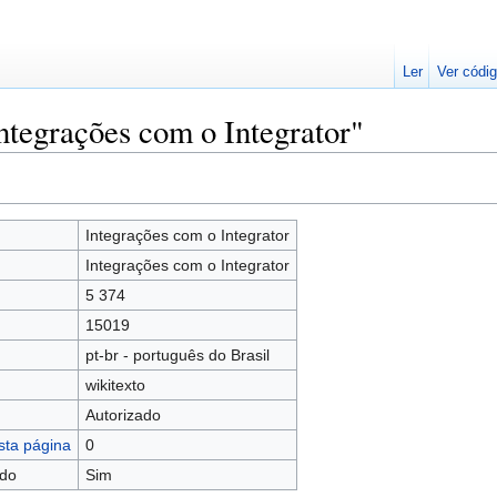
Ler
Ver códig
ntegrações com o Integrator"
Integrações com o Integrator
Integrações com o Integrator
5 374
15019
pt-br - português do Brasil
wikitexto
Autorizado
sta página
0
údo
Sim