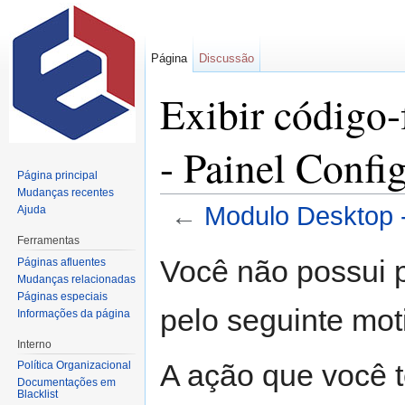
Página
Discussão
Exibir código
- Painel Confi
Página principal
Mudanças recentes
←
Modulo Desktop -
Ajuda
Ir para:
navegação
,
pesquisa
Ferramentas
Você não possui p
Páginas afluentes
Mudanças relacionadas
Páginas especiais
pelo seguinte mot
Informações da página
Interno
A ação que você t
Política Organizacional
Documentações em
Blacklist